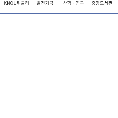
KNOU위클리
발전기금
산학ㆍ연구
중앙도서관
인문과학대학
대학원
학과
대학원
대학원
국어국문학과
프라임칼리지
지역대학
프라임칼리지
지역대학
경영대학원
영어영문학과
학사학위과정
지역대학 포털
중어중문학과
부속기관
주요사이트
부속기관
주요사이트
평생교육과정
서울지역대학
프랑스언어문화학과
중앙도서관
멘토링
부산지역대학
일본학과
원격교육혁신연구원
진로심리상담
홈페이지이용안내
전화번호안내
채용안내
대구경북지역대학
통합인문학연구소
교육정보화본부
시간강사 지원
외부연구과제공모
입찰정보
인천지역대학
사회과학대학
디지털미디어센터
국립대학육성사업
대학알리미(대학정보공시)
방송대신문고
학칙 및 규정
광주전남지역대학
법학과
종합교육연수원
OpenVLab
대전충남지역대학
행정학과
교양교육원
울산지역대학
경제학과
역사기록관
경기지역대학
경영학과
국제협력단
개인정보처리방침
영상정보처리방침
강원지역대학
무역학과